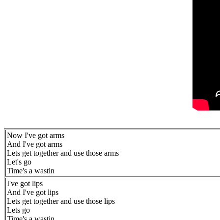
Now I've got arms
And I've got arms
Lets get together and use those arms
Let's go
Time's a wastin
I've got lips
And I've got lips
Lets get together and use those lips
Lets go
Time's a wastin