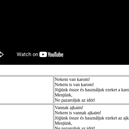
Nekem van karom!
Nekem is van karom!
Jöjjünk össze és használjuk ezeket a karo
Menjünk,
Ne pazaroljuk az idöt!
Vannak ajkaim!
Nekem is vannak ajkaim!
Jöjjünk össze és használjuk ezeket az ajk
Menjünk,
Ne pazaroljuk az idöt!